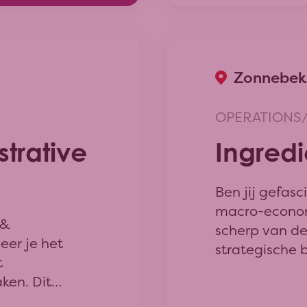
Zonnebeke
OPERATIONS
trative
Ingredi
Ben jij gefas
macro-econom
 &
scherp van de
eer je het
strategische 
t
hebben op mar
ken. Dit
Dan is deze ro
ze stalen
Bakeries iets 