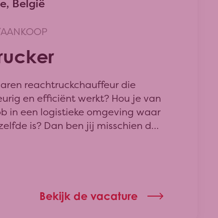
, België
/AANKOOP
rucker
rvaren reachtruckchauffeur die
rig en efficiënt werkt? Hou je van
ob in een logistieke omgeving waar
elfde is? Dan ben jij misschien de
j zoeken!
Bekijk de vacature