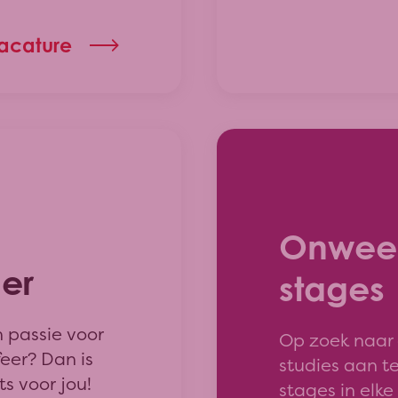
 terechtkomen.
koop van de
vacature
aan scholen
teer je het
stratieve
ack-up voor
 van externen.
Onweer
er
stages
 passie voor
Op zoek naar 
eer? Dan is
studies aan t
s voor jou!
stages in elke