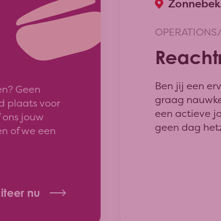
Zonnebeke
OPERATIONS
Reacht
Ben jij een e
en? Geen
graag nauwkeu
jd plaats voor
een actieve j
f ons jouw
geen dag hetz
en of we een
collega die wi
citeer nu