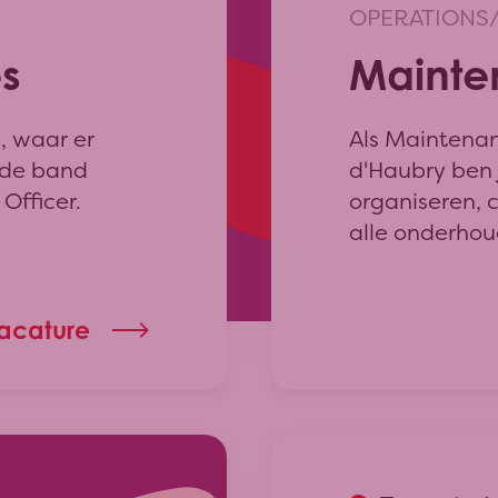
OPERATIONS
s
Mainte
, waar er
Als Maintenan
n de band
d'Haubry ben 
Officer.
organiseren, 
alle onderhou
vacature