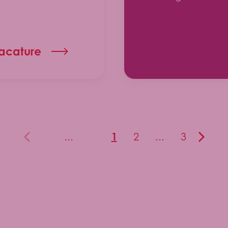
vacature
1
...
2
...
3