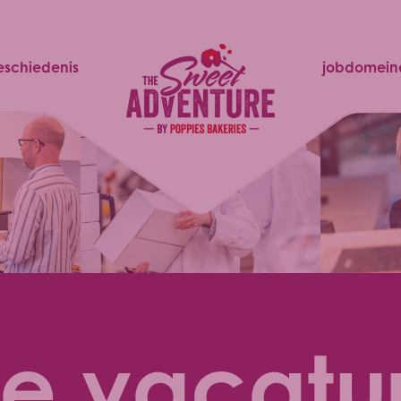
eschiedenis
jobdomein
le vacatu