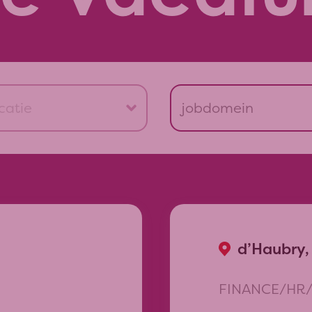
catie
jobdomein
Zonnebeke
Operations/Aan
Komen
Sales/Marketin
Wervik
Quality / R&D
Tubize
Supply Chain
d’Haubry
ICT
Dour
Finance/HR/Adm
d’Haubry,
Laudun
Management
Melissant
FINANCE/HR/
Born
save