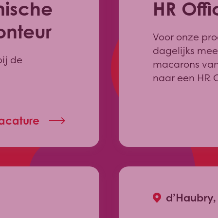
Bunschoten
nische
HR Offi
Battleboro
reset
onteur
Ekeby
Voor onze pro
dagelijks meer
ij de
save
macarons van 
naar een HR O
reset
vacature
d’Haubry,