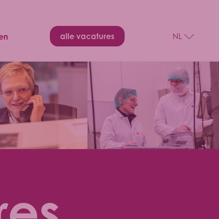
alle vacatures
NL
en
res