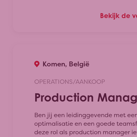
professioneel en tijdig bij klanten
Verder zorg je voor een vlotte ver
Bekijk de 
producten uit het productgamma 
en verenigingen. Daarnaast suppor
Customer Service Team met admini
taken en fungeer je tenslotte als b
het (telefonisch en fysiek) onthaal
Komen, België
OPERATIONS/AANKOOP
Production Manag
Ben jij een leidinggevende met een
optimalisatie en een goede teamsf
deze rol als production manager iet