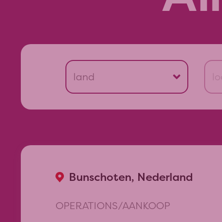
land
lo
België
Frankrijk
Nederland
Verenigde Staten
Zweden
Bunschoten, Nederland
save
OPERATIONS/AANKOOP
reset