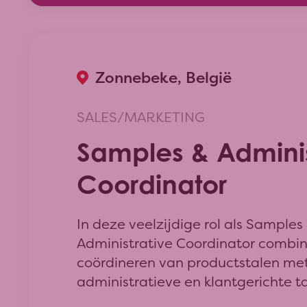
Zonnebeke, België
SALES/MARKETING
Samples & Adminis
Coordinator
In deze veelzijdige rol als Samples
Administrative Coordinator combin
coördineren van productstalen me
administratieve en klantgerichte ta
houdt in dat je ervoor zorgt dat on