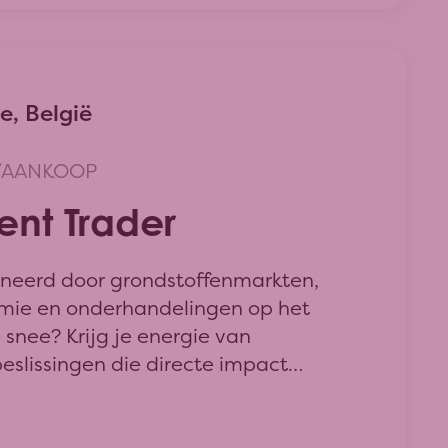
, België
/AANKOOP
ent Trader
cineerd door grondstoffenmarkten,
ie en onderhandelingen op het
 snee? Krijg je energie van
beslissingen die directe impact
ges, continuïteit én innovatie?
l als Ingredient Trader bij Poppies
voor jou.