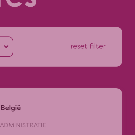
reset filter
koop
g
inistratie
 België
ADMINISTRATIE