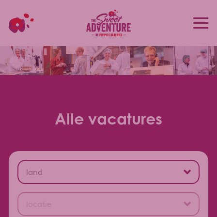
Alle vacatures
land
België
Frankrijk
locatie
Nederland