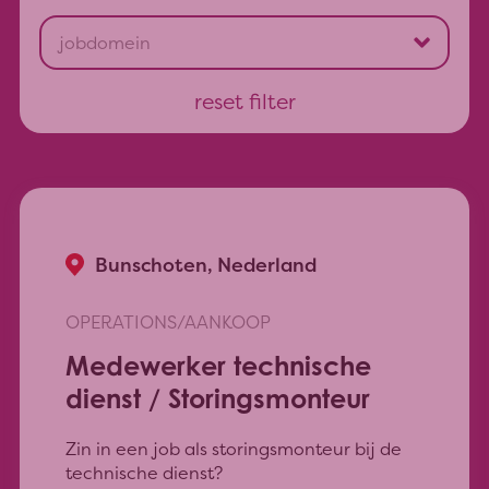
Verenigde Staten
Zonnebeke
Zweden
Komen
jobdomein
Wervik
Tubize
Operations/Aankoop
reset filter
d’Haubry
Sales/Marketing
save
Dour
Quality / R&D
Laudun
Supply Chain
reset
Melissant
ICT
Born
Finance/HR/Administratie
Bunschoten
Management
Battleboro
Bunschoten, Nederland
Ekeby
save
OPERATIONS/AANKOOP
save
reset
Medewerker technische
reset
dienst / Storingsmonteur
Zin in een job als storingsmonteur bij de
technische dienst?