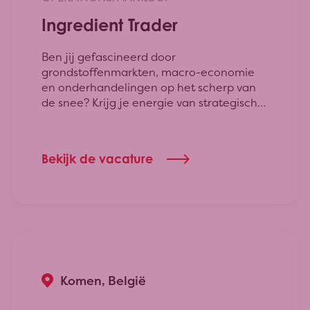
Ingredient Trader
Ben jij gefascineerd door
grondstoffenmarkten, macro-economie
en onderhandelingen op het scherp van
de snee? Krijg je energie van strategische
beslissingen die directe impact hebben op
marges, continuïteit én innovatie? Dan is
deze rol als Ingredient Trader bij Poppies
Bekijk de vacature
Bakeries iets voor jou.
Komen, België