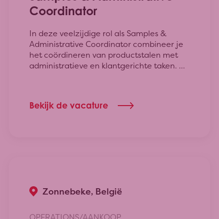
Coordinator
In deze veelzijdige rol als Samples &
Administrative Coordinator combineer je
het coördineren van productstalen met
administratieve en klantgerichte taken. Dit
houdt in dat je ervoor zorgt dat onze
stalen professioneel en tijdig bij klanten
terechtkomen. Verder zorg je voor een
Bekijk de vacature
vlotte verkoop van de producten uit het
productgamma aan scholen en
verenigingen. Daarnaast supporteer je
het Customer Service Team met
administratieve taken en fungeer je
tenslotte als back-up voor het (telefonisch
en fysiek) onthaal van externen.
Zonnebeke, België
OPERATIONS/AANKOOP