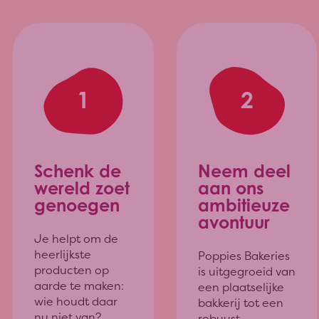
1
2
Schenk de
Neem deel
wereld zoet
aan ons
genoegen
ambitieuze
avontuur
Je helpt om de
heerlijkste
Poppies Bakeries
producten op
is uitgegroeid van
aarde te maken:
een plaatselijke
wie houdt daar
bakkerij tot een
nu niet van?
robuust